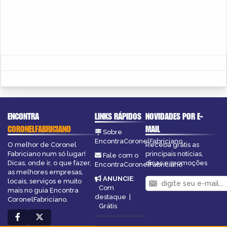
ENCONTRA
LINKS RÁPIDOS
NOVIDADES POR E-
CORONELFABRICIANO
MAIL
Sobre
EncontraCoronelFabriciano
O melhor de Coronel
Receba grátis as
Fabriciano num só lugar!
principais notícias,
Fale com o
Dicas, onde ir, o que fazer,
dicas e promoções
EncontraCoronelFabriciano
as melhores empresas,
ANUNCIE
:
locais, serviços e muito
Com
mais no guia Encontra
destaque
|
CoronelFabriciano.
Grátis