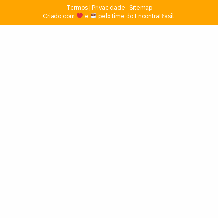
Termos
|
Privacidade
|
Sitemap
Criado com
e
pelo time do EncontraBrasil