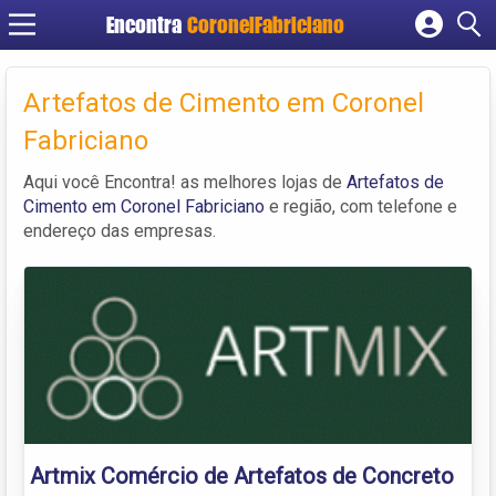
Encontra
CoronelFabriciano
Cadastrar empresa
Fazer login
Artefatos de Cimento em Coronel
Criar conta
Fabriciano
Aqui você Encontra! as melhores lojas de
Artefatos de
Cimento em Coronel Fabriciano
e região, com telefone e
endereço das empresas.
Artmix Comércio de Artefatos de Concreto