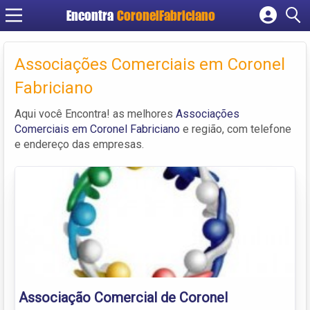
Encontra
CoronelFabriciano
Cadastrar empresa
Fazer login
Associações Comerciais em Coronel
Criar conta
Fabriciano
Aqui você Encontra! as melhores
Associações
Comerciais em Coronel Fabriciano
e região, com telefone
e endereço das empresas.
Associação Comercial de Coronel