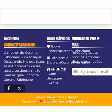
ENCONTRA
LINKS RÁPIDOS
NOVIDADES POR E-
CORONELFABRICIANO
MAIL
Sobre
EncontraCoronelFabriciano
O melhor de Coronel
Receba grátis as
Fabriciano num só lugar!
principais notícias,
Fale com o
Dicas, onde ir, o que fazer,
dicas e promoções
EncontraCoronelFabriciano
as melhores empresas,
ANUNCIE
:
locais, serviços e muito
Com
mais no guia Encontra
destaque
|
CoronelFabriciano.
Grátis
Termos
|
Privacidade
|
Sitemap
Criado com
e
pelo time do EncontraBrasil