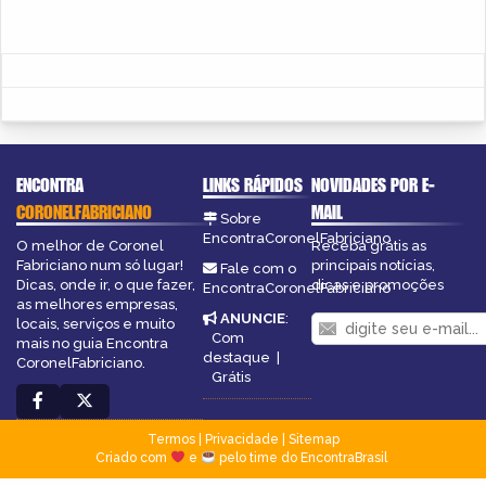
ENCONTRA
LINKS RÁPIDOS
NOVIDADES POR E-
CORONELFABRICIANO
MAIL
Sobre
EncontraCoronelFabriciano
O melhor de Coronel
Receba grátis as
Fabriciano num só lugar!
principais notícias,
Fale com o
Dicas, onde ir, o que fazer,
dicas e promoções
EncontraCoronelFabriciano
as melhores empresas,
ANUNCIE
:
locais, serviços e muito
Com
mais no guia Encontra
destaque
|
CoronelFabriciano.
Grátis
Termos
|
Privacidade
|
Sitemap
Criado com
e
pelo time do EncontraBrasil