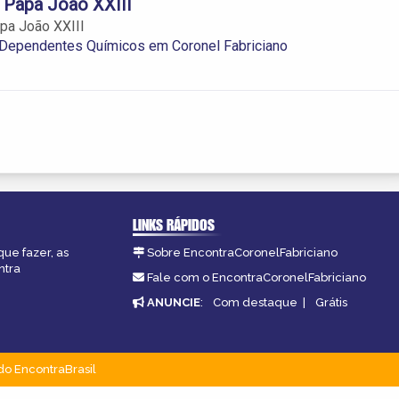
 Papa João XXIII
pa João XXIII
 Dependentes Químicos em Coronel Fabriciano
LINKS RÁPIDOS
que fazer, as
Sobre EncontraCoronelFabriciano
ntra
Fale com o EncontraCoronelFabriciano
ANUNCIE
:
Com destaque
|
Grátis
do EncontraBrasil