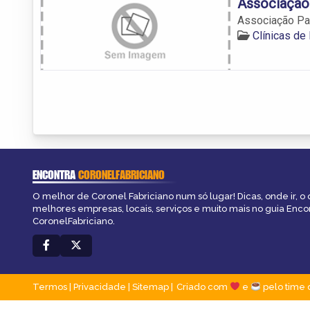
Associação
Associação Pa
Clínicas de
ENCONTRA
CORONELFABRICIANO
O melhor de Coronel Fabriciano num só lugar! Dicas, onde ir, o 
melhores empresas, locais, serviços e muito mais no guia Enco
CoronelFabriciano.
Termos
|
Privacidade
|
Sitemap
Criado com
e
pelo time 