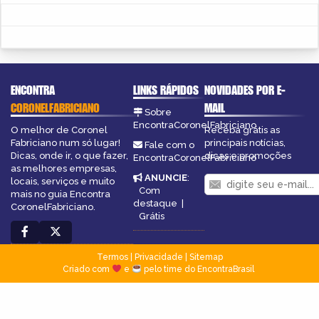
ENCONTRA
LINKS RÁPIDOS
NOVIDADES POR E-
CORONELFABRICIANO
MAIL
Sobre
EncontraCoronelFabriciano
O melhor de Coronel
Receba grátis as
Fabriciano num só lugar!
principais notícias,
Fale com o
Dicas, onde ir, o que fazer,
dicas e promoções
EncontraCoronelFabriciano
as melhores empresas,
ANUNCIE
:
locais, serviços e muito
Com
mais no guia Encontra
destaque
|
CoronelFabriciano.
Grátis
Termos
|
Privacidade
|
Sitemap
Criado com
e
pelo time do EncontraBrasil