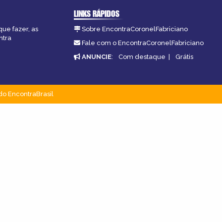
LINKS RÁPIDOS
que fazer, as
Sobre EncontraCoronelFabriciano
ntra
Fale com o EncontraCoronelFabriciano
ANUNCIE
:
Com destaque
|
Grátis
do EncontraBrasil