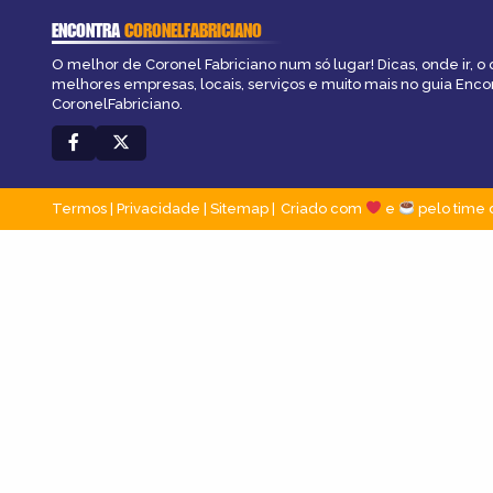
ENCONTRA
CORONELFABRICIANO
O melhor de Coronel Fabriciano num só lugar! Dicas, onde ir, o 
melhores empresas, locais, serviços e muito mais no guia Enco
CoronelFabriciano.
Termos
|
Privacidade
|
Sitemap
Criado com
e
pelo time 