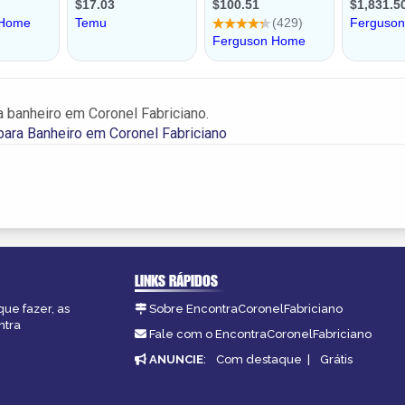
 banheiro em Coronel Fabriciano.
ara Banheiro em Coronel Fabriciano
LINKS RÁPIDOS
que fazer, as
Sobre EncontraCoronelFabriciano
ntra
Fale com o EncontraCoronelFabriciano
ANUNCIE
:
Com destaque
|
Grátis