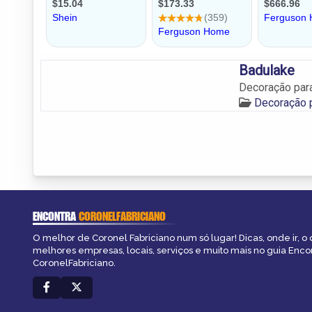
Badulake
Decoração para
Decoração p
ENCONTRA
CORONELFABRICIANO
O melhor de Coronel Fabriciano num só lugar! Dicas, onde ir, o 
melhores empresas, locais, serviços e muito mais no guia Enco
CoronelFabriciano.