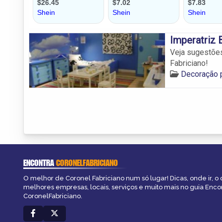
Imperatriz 
Veja sugestõe
Fabriciano!
Decoração p
ENCONTRA
CORONELFABRICIANO
O melhor de Coronel Fabriciano num só lugar! Dicas, onde ir, o 
melhores empresas, locais, serviços e muito mais no guia Enco
CoronelFabriciano.