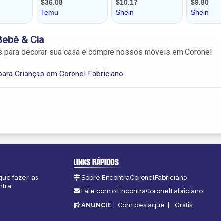
Bebê & Cia
s para decorar sua casa e compre nossos móveis em Coronel
ara Crianças em Coronel Fabriciano
LINKS RÁPIDOS
que fazer, as
Sobre EncontraCoronelFabriciano
ntra
Fale com o EncontraCoronelFabriciano
ANUNCIE
:
Com destaque
|
Grátis