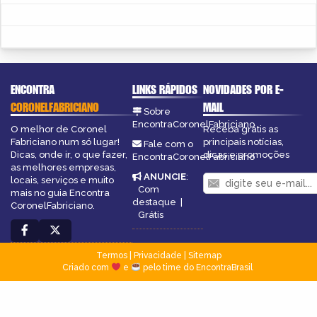
ENCONTRA
LINKS RÁPIDOS
NOVIDADES POR E-
CORONELFABRICIANO
MAIL
Sobre
EncontraCoronelFabriciano
O melhor de Coronel
Receba grátis as
Fabriciano num só lugar!
principais notícias,
Fale com o
Dicas, onde ir, o que fazer,
dicas e promoções
EncontraCoronelFabriciano
as melhores empresas,
ANUNCIE
:
locais, serviços e muito
Com
mais no guia Encontra
destaque
|
CoronelFabriciano.
Grátis
Termos
|
Privacidade
|
Sitemap
Criado com
e
pelo time do EncontraBrasil