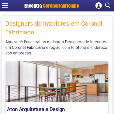
Encontra
CoronelFabriciano
Cadastrar empresa
Fazer login
Designers de Interiores em Coronel
Criar conta
Fabriciano
Aqui você Encontra! os melhores
Designers de Interiores
em Coronel Fabriciano
e região, com telefone e endereço
das empresas.
Aton Arquitetura e Design