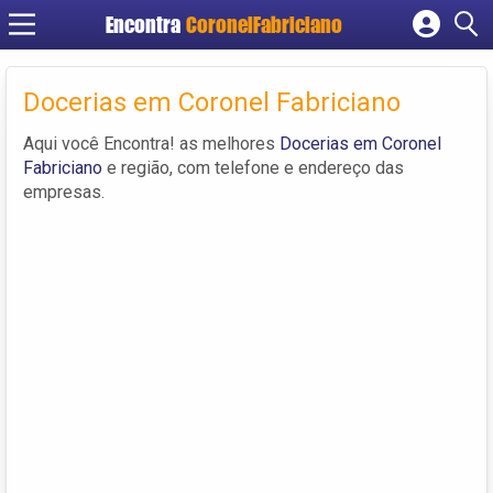
Encontra
CoronelFabriciano
Cadastrar empresa
Fazer login
Docerias em Coronel Fabriciano
Criar conta
Aqui você Encontra! as melhores
Docerias em Coronel
Fabriciano
e região, com telefone e endereço das
empresas.