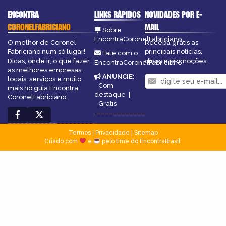
ENCONTRA
LINKS RÁPIDOS
NOVIDADES POR E-
CORONELFABRICIANO
MAIL
Sobre
EncontraCoronelFabriciano
O melhor de Coronel
Receba grátis as
Fabriciano num só lugar!
principais notícias,
Fale com o
Dicas, onde ir, o que fazer,
dicas e promoções
EncontraCoronelFabriciano
as melhores empresas,
ANUNCIE
:
locais, serviços e muito
Com
mais no guia Encontra
destaque
|
CoronelFabriciano.
Grátis
Termos
|
Privacidade
|
Sitemap
Criado com
e
pelo time do EncontraBrasil