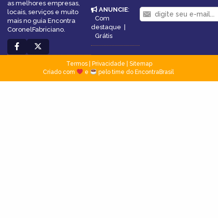
as melhores empresas,
ANUNCIE
:
locais, serviços e muito
Com
mais no guia Encontra
destaque
|
CoronelFabriciano.
Grátis
Termos
|
Privacidade
|
Sitemap
Criado com
e
pelo time do EncontraBrasil