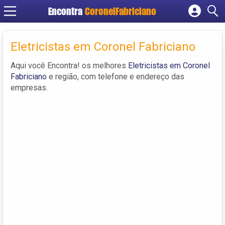
Encontra
CoronelFabriciano
Cadastrar empresa
Fazer login
Eletricistas em Coronel Fabriciano
Criar conta
Aqui você Encontra! os melhores
Eletricistas em Coronel
Fabriciano
e região, com telefone e endereço das
empresas.