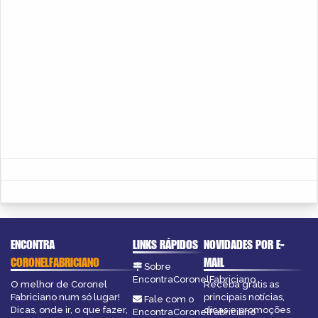
ENCONTRA
LINKS RÁPIDOS
NOVIDADES POR E-
CORONELFABRICIANO
MAIL
Sobre
EncontraCoronelFabriciano
O melhor de Coronel
Receba grátis as
Fabriciano num só lugar!
principais notícias,
Fale com o
Dicas, onde ir, o que fazer,
dicas e promoções
EncontraCoronelFabriciano