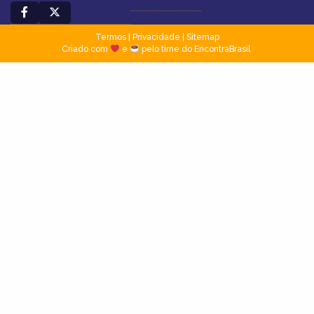
Termos
|
Privacidade
|
Sitemap
Criado com
e
pelo time do EncontraBrasil