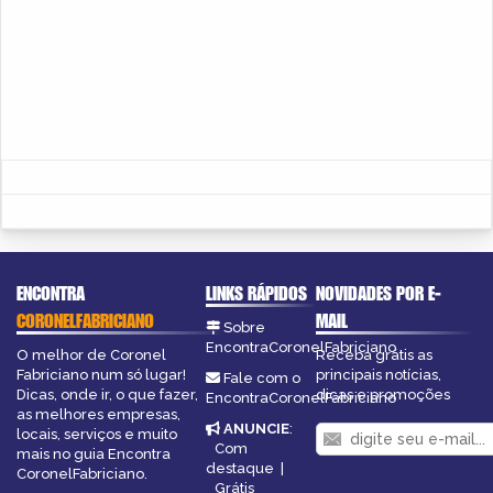
ENCONTRA
LINKS RÁPIDOS
NOVIDADES POR E-
CORONELFABRICIANO
MAIL
Sobre
EncontraCoronelFabriciano
O melhor de Coronel
Receba grátis as
Fabriciano num só lugar!
principais notícias,
Fale com o
Dicas, onde ir, o que fazer,
dicas e promoções
EncontraCoronelFabriciano
as melhores empresas,
ANUNCIE
:
locais, serviços e muito
Com
mais no guia Encontra
destaque
|
CoronelFabriciano.
Grátis