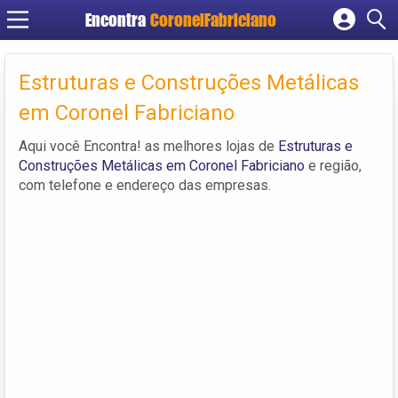
Encontra
CoronelFabriciano
Cadastrar empresa
Fazer login
Estruturas e Construções Metálicas
Criar conta
em Coronel Fabriciano
Aqui você Encontra! as melhores lojas de
Estruturas e
Construções Metálicas em Coronel Fabriciano
e região,
com telefone e endereço das empresas.