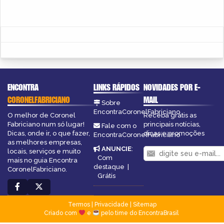
ENCONTRA
LINKS RÁPIDOS
NOVIDADES POR E-
CORONELFABRICIANO
MAIL
Sobre
EncontraCoronelFabriciano
O melhor de Coronel
Receba grátis as
Fabriciano num só lugar!
principais notícias,
Fale com o
Dicas, onde ir, o que fazer,
dicas e promoções
EncontraCoronelFabriciano
as melhores empresas,
ANUNCIE
:
locais, serviços e muito
Com
mais no guia Encontra
destaque
|
CoronelFabriciano.
Grátis
Termos
|
Privacidade
|
Sitemap
Criado com
e
pelo time do EncontraBrasil