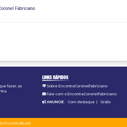
oronel Fabriciano
LINKS RÁPIDOS
que fazer, as
Sobre EncontraCoronelFabriciano
ntra
Fale com o EncontraCoronelFabriciano
ANUNCIE
:
Com destaque
|
Grátis
do EncontraBrasil