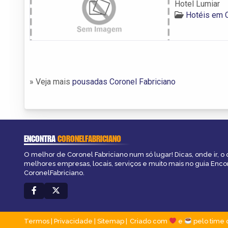
Hotel Lumiar
Hotéis em C
» Veja mais
pousadas Coronel Fabriciano
ENCONTRA
CORONELFABRICIANO
O melhor de Coronel Fabriciano num só lugar! Dicas, onde ir, o 
melhores empresas, locais, serviços e muito mais no guia Enco
CoronelFabriciano.
Termos
|
Privacidade
|
Sitemap
Criado com
e
pelo time 