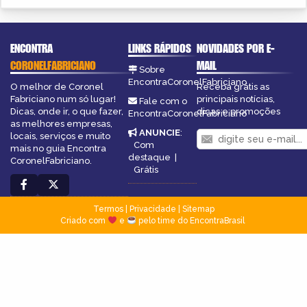
ENCONTRA
LINKS RÁPIDOS
NOVIDADES POR E-
CORONELFABRICIANO
MAIL
Sobre
EncontraCoronelFabriciano
O melhor de Coronel
Receba grátis as
Fabriciano num só lugar!
principais notícias,
Fale com o
Dicas, onde ir, o que fazer,
dicas e promoções
EncontraCoronelFabriciano
as melhores empresas,
ANUNCIE
:
locais, serviços e muito
Com
mais no guia Encontra
destaque
|
CoronelFabriciano.
Grátis
Termos
|
Privacidade
|
Sitemap
Criado com
e
pelo time do EncontraBrasil