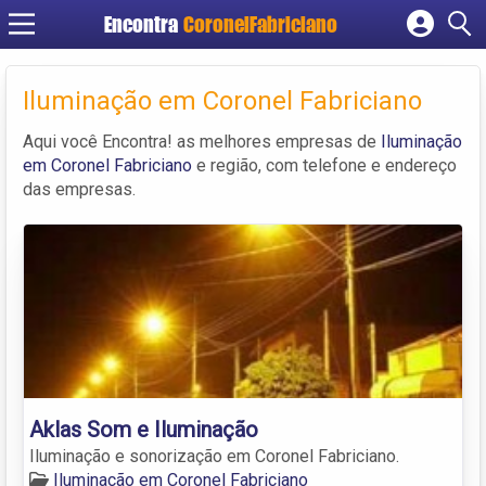
Encontra
CoronelFabriciano
Cadastrar empresa
Fazer login
Iluminação em Coronel Fabriciano
Criar conta
Aqui você Encontra! as melhores empresas de
Iluminação
em Coronel Fabriciano
e região, com telefone e endereço
das empresas.
Aklas Som e Iluminação
Iluminação e sonorização em Coronel Fabriciano.
Iluminação em Coronel Fabriciano