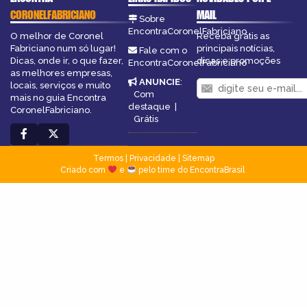
CORONELFABRICIANO
MAIL
Sobre
EncontraCoronelFabriciano
O melhor de Coronel
Receba grátis as
Fabriciano num só lugar!
principais notícias,
Fale com o
Dicas, onde ir, o que fazer,
dicas e promoções
EncontraCoronelFabriciano
as melhores empresas,
ANUNCIE
:
locais, serviços e muito
Com
mais no guia Encontra
destaque
|
CoronelFabriciano.
Grátis
Termos
|
Privacidade
|
Sitemap
Criado com
e
pelo time do EncontraBrasil