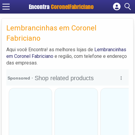
Encontra
CoronelFabriciano
Cadastrar empresa
Fazer login
Lembrancinhas em Coronel
Criar conta
Fabriciano
Aqui você Encontra! as melhores lojas de
Lembrancinhas
em Coronel Fabriciano
e região, com telefone e endereço
das empresas.