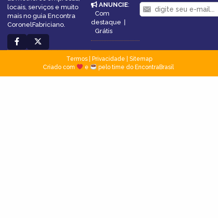
ANUNCIE
:
locais, serviços e muito
Com
mais no guia Encontra
destaque
|
CoronelFabriciano.
Grátis
Termos
|
Privacidade
|
Sitemap
Criado com
e
pelo time do EncontraBrasil