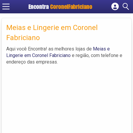
Encontra
CoronelFabriciano
Cadastrar empresa
Fazer login
Meias e Lingerie em Coronel
Criar conta
Fabriciano
Aqui você Encontra! as melhores lojas de
Meias e
Lingerie em Coronel Fabriciano
e região, com telefone e
endereço das empresas.