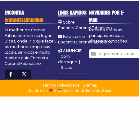
ENCONTRA
LINKS RÁPIDOS
NOVIDADES POR E-
CORONELFABRICIANO
MAIL
Sobre
EncontraCoronelFabriciano
O melhor de Coronel
Receba grátis as
Fabriciano num só lugar!
principais notícias,
Fale com o
Dicas, onde ir, o que fazer,
dicas e promoções
EncontraCoronelFabriciano
as melhores empresas,
ANUNCIE
:
locais, serviços e muito
Com
mais no guia Encontra
destaque
|
CoronelFabriciano.
Grátis
Termos
|
Privacidade
|
Sitemap
Criado com
e
pelo time do EncontraBrasil