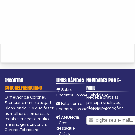
ENCONTRA
LINKS RÁPIDOS
NOVIDADES POR E-
CORONELFABRICIANO
MAIL
Sobre
EncontraCoronelFabriciano
O melhor de Coronel
Receba grátis as
Fabriciano num só lugar!
principais notícias,
Fale com o
Dicas, onde ir, o que fazer,
dicas e promoções
EncontraCoronelFabriciano
as melhores empresas,
ANUNCIE
:
locais, serviços e muito
Com
mais no guia Encontra
destaque
|
CoronelFabriciano.
Grátis