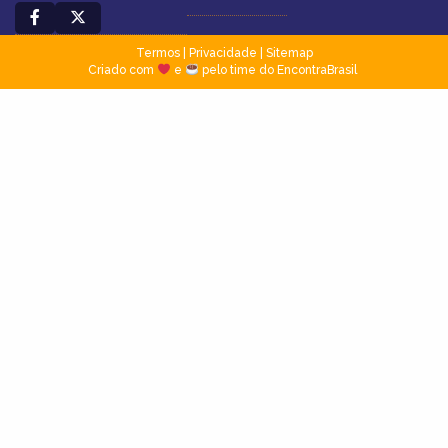
Termos
|
Privacidade
|
Sitemap
Criado com
e
pelo time do EncontraBrasil