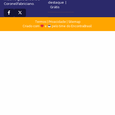
destaque
|
CoronelFabriciano.
Grátis
Termos
|
Privacidade
|
Sitemap
Criado com
e
pelo time do EncontraBrasil