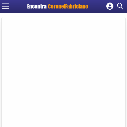
Encontra
CoronelFabriciano
Cadastrar empresa
Fazer login
Criar conta