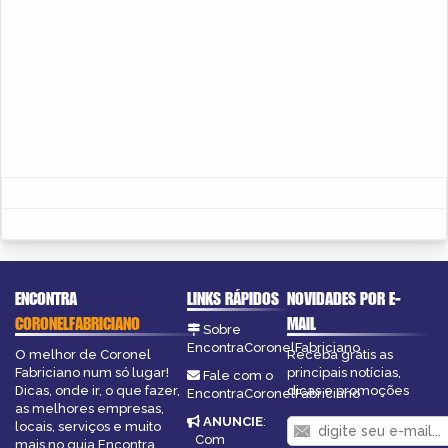
ENCONTRA
LINKS RÁPIDOS
NOVIDADES POR E-
CORONELFABRICIANO
MAIL
Sobre
EncontraCoronelFabriciano
O melhor de Coronel
Receba grátis as
Fabriciano num só lugar!
principais notícias,
Fale com o
Dicas, onde ir, o que fazer,
dicas e promoções
EncontraCoronelFabriciano
as melhores empresas,
ANUNCIE
:
locais, serviços e muito
Com
mais no guia Encontra