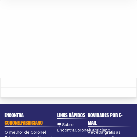
ENCONTRA
LINKS RÁPIDOS
NOVIDADES POR E-
CORONELFABRICIANO
MAIL
Sobre
EncontraCoronelFabriciano
O melhor de Coronel
Receba grátis as