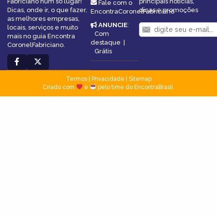
Fabriciano num só lugar!
principais notícias,
Fale com o
Dicas, onde ir, o que fazer,
dicas e promoções
EncontraCoronelFabriciano
as melhores empresas,
ANUNCIE
:
locais, serviços e muito
Com
mais no guia Encontra
destaque
|
CoronelFabriciano.
Grátis
Termos
|
Privacidade
|
Sitemap
Criado com
e
pelo time do EncontraBrasil