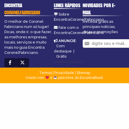
ENCONTRA
LINKS RÁPIDOS
NOVIDADES POR E-
CORONELFABRICIANO
MAIL
Sobre
EncontraCoronelFabriciano
O melhor de Coronel
Receba grátis as
Fabriciano num só lugar!
principais notícias,
Fale com o
Dicas, onde ir, o que fazer,
dicas e promoções
EncontraCoronelFabriciano
as melhores empresas,
ANUNCIE
:
locais, serviços e muito
Com
mais no guia Encontra
destaque
|
CoronelFabriciano.
Grátis
Termos
|
Privacidade
|
Sitemap
Criado com
e
pelo time do EncontraBrasil