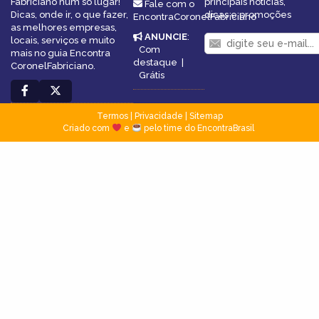
Fabriciano num só lugar!
principais notícias,
Fale com o
Dicas, onde ir, o que fazer,
dicas e promoções
EncontraCoronelFabriciano
as melhores empresas,
ANUNCIE
:
locais, serviços e muito
Com
mais no guia Encontra
destaque
|
CoronelFabriciano.
Grátis
Termos
|
Privacidade
|
Sitemap
Criado com
e
pelo time do EncontraBrasil