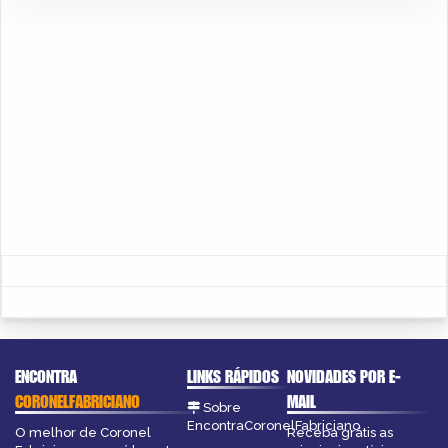
ENCONTRA
LINKS RÁPIDOS
NOVIDADES POR E-
CORONELFABRICIANO
MAIL
Sobre
EncontraCoronelFabriciano
O melhor de Coronel
Receba grátis as