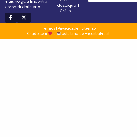
mais no guia Encontra
destaque
|
CoronelFabriciano.
Grátis
Termos
|
Privacidade
|
Sitemap
Criado com
e
pelo time do EncontraBrasil