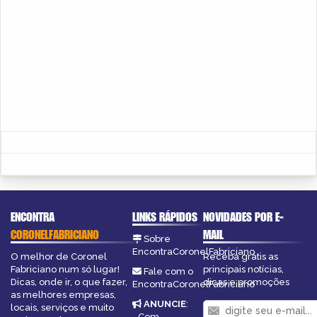
ENCONTRA
LINKS RÁPIDOS
NOVIDADES POR E-
CORONELFABRICIANO
MAIL
Sobre
EncontraCoronelFabriciano
O melhor de Coronel
Receba grátis as
Fabriciano num só lugar!
principais notícias,
Fale com o
Dicas, onde ir, o que fazer,
dicas e promoções
EncontraCoronelFabriciano
as melhores empresas,
ANUNCIE
:
locais, serviços e muito
Com