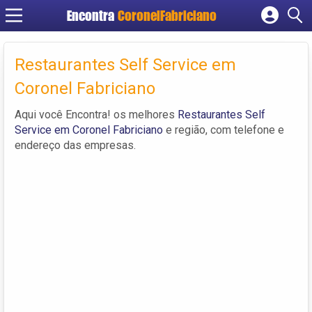
Encontra
CoronelFabriciano
Cadastrar empresa
Fazer login
Restaurantes Self Service em
Criar conta
Coronel Fabriciano
Aqui você Encontra! os melhores
Restaurantes Self
Service em Coronel Fabriciano
e região, com telefone e
endereço das empresas.