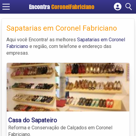
Encontra
CoronelFabriciano
Cadastrar empresa
Fazer login
Sapatarias em Coronel Fabriciano
Criar conta
Aqui você Encontra! as melhores
Sapatarias em Coronel
Fabriciano
e região, com telefone e endereço das
empresas.
Casa do Sapateiro
Reforma e Conservação de Calçados em Coronel
Fabriciano.