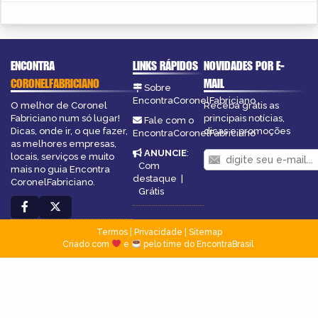
ENCONTRA
LINKS RÁPIDOS
NOVIDADES POR E-
CORONELFABRICIANO
MAIL
Sobre
EncontraCoronelFabriciano
O melhor de Coronel
Receba grátis as
Fabriciano num só lugar!
principais notícias,
Fale com o
Dicas, onde ir, o que fazer,
dicas e promoções
EncontraCoronelFabriciano
as melhores empresas,
ANUNCIE
:
locais, serviços e muito
Com
mais no guia Encontra
destaque
|
CoronelFabriciano.
Grátis
Termos
|
Privacidade
|
Sitemap
Criado com
e
pelo time do EncontraBrasil