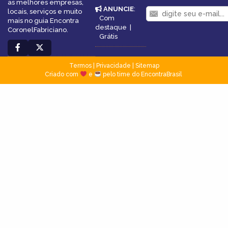
as melhores empresas,
ANUNCIE
:
locais, serviços e muito
Com
mais no guia Encontra
destaque
|
CoronelFabriciano.
Grátis
Termos
|
Privacidade
|
Sitemap
Criado com
e
pelo time do EncontraBrasil