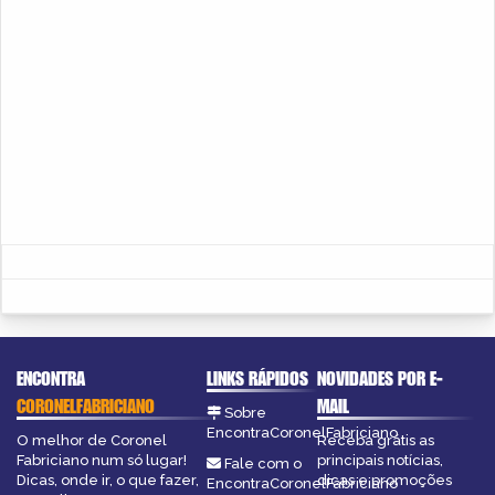
ENCONTRA
LINKS RÁPIDOS
NOVIDADES POR E-
CORONELFABRICIANO
MAIL
Sobre
EncontraCoronelFabriciano
O melhor de Coronel
Receba grátis as
Fabriciano num só lugar!
principais notícias,
Fale com o
Dicas, onde ir, o que fazer,
dicas e promoções
EncontraCoronelFabriciano