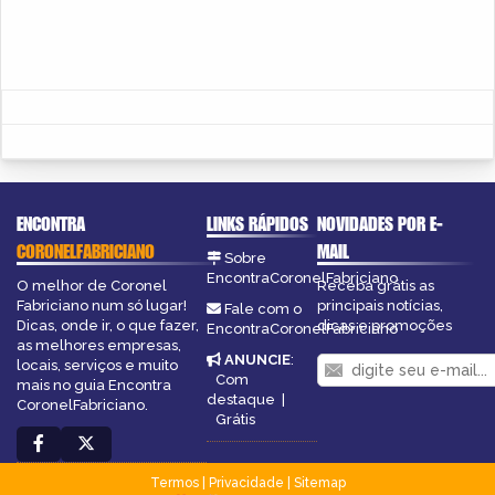
ENCONTRA
LINKS RÁPIDOS
NOVIDADES POR E-
CORONELFABRICIANO
MAIL
Sobre
EncontraCoronelFabriciano
O melhor de Coronel
Receba grátis as
Fabriciano num só lugar!
principais notícias,
Fale com o
Dicas, onde ir, o que fazer,
dicas e promoções
EncontraCoronelFabriciano
as melhores empresas,
ANUNCIE
:
locais, serviços e muito
Com
mais no guia Encontra
destaque
|
CoronelFabriciano.
Grátis
Termos
|
Privacidade
|
Sitemap