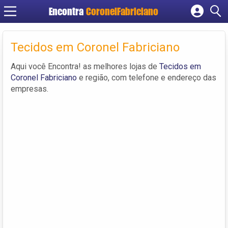
Encontra
CoronelFabriciano
Cadastrar empresa
Fazer login
Tecidos em Coronel Fabriciano
Criar conta
Aqui você Encontra! as melhores lojas de
Tecidos em
Coronel Fabriciano
e região, com telefone e endereço das
empresas.