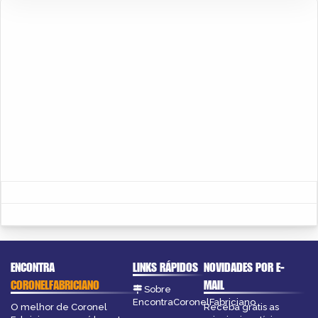
ENCONTRA
LINKS RÁPIDOS
NOVIDADES POR E-
CORONELFABRICIANO
MAIL
Sobre
EncontraCoronelFabriciano
O melhor de Coronel
Receba grátis as