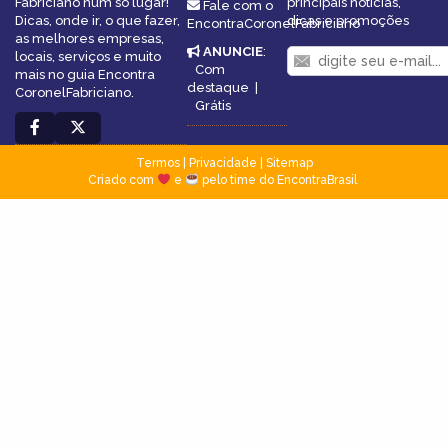
Fabriciano num só lugar!
principais notícias,
Fale com o
Dicas, onde ir, o que fazer,
dicas e promoções
EncontraCoronelFabriciano
as melhores empresas,
ANUNCIE
:
locais, serviços e muito
Com
mais no guia Encontra
destaque
|
CoronelFabriciano.
Grátis
Termos
|
Privacidade
|
Sitemap
Criado com
e
pelo time do EncontraBrasil