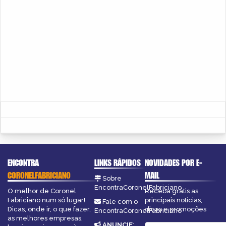
ENCONTRA
LINKS RÁPIDOS
NOVIDADES POR E-
CORONELFABRICIANO
MAIL
Sobre
EncontraCoronelFabriciano
O melhor de Coronel
Receba grátis as
Fabriciano num só lugar!
principais notícias,
Fale com o
Dicas, onde ir, o que fazer,
dicas e promoções
EncontraCoronelFabriciano
as melhores empresas,
ANUNCIE
: