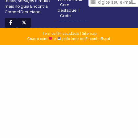
locais, serviços e muito
Com
mais no guia Encontra
destaque
|
CoronelFabriciano.
Grátis
Termos
|
Privacidade
|
Sitemap
Criado com
e
pelo time do EncontraBrasil