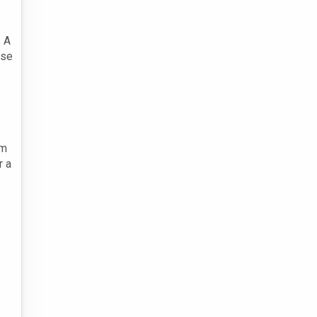
 A
 se
em
r a