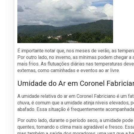
É importante notar que, nos meses de verão, as tempe
Por outro lado, no inverno, as mínimas podem chegar a
mais frios. As flutuações diárias nas temperaturas de
externas, como caminhadas e eventos ao ar livre.
Umidade do Ar em Coronel Fabricia
A umidade relativa do ar em Coronel Fabriciano é um fa
chuva, é comum que a umidade atinja níveis elevados, p
abafado. Essa situação é frequentemente acompanhada
Por outro lado, durante o período seco, a umidade pod
quentes, tornando o clima mais agradável e fresco. Ess
mas também a saúde dos moradores, uma vez que a bai