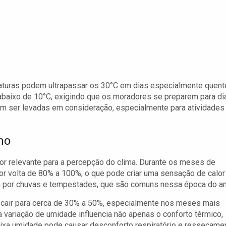
raturas podem ultrapassar os 30°C em dias especialmente quent
 abaixo de 10°C, exigindo que os moradores se preparem para di
vem ser levadas em consideração, especialmente para atividades
no
tor relevante para a percepção do clima. Durante os meses de
or volta de 80% a 100%, o que pode criar uma sensação de calor
 por chuvas e tempestades, que são comuns nessa época do an
e cair para cerca de 30% a 50%, especialmente nos meses mais
a variação de umidade influencia não apenas o conforto térmico,
xa umidade pode causar desconforto respiratório e ressecame