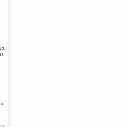
es.
as
o.
nto