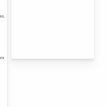
as,
ura
C