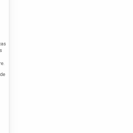
cas
s
re.
 de