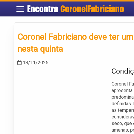
Encontra
CoronelFabriciano
Coronel Fabriciano deve ter um
nesta quinta
18/11/2025
Condiç
Coronel Fa
apresenta 
predominan
definidas.
as tempera
considera
seco, que 
amenas, pr