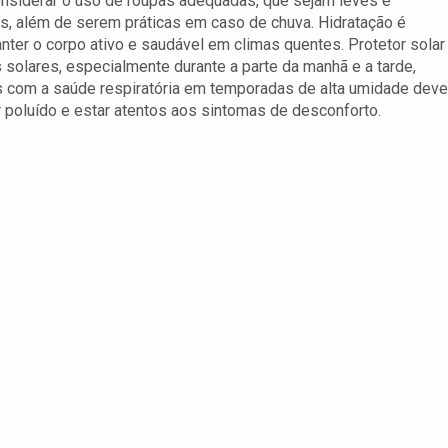
onsiderar o uso de roupas adequadas, que sejam leves e
as, além de serem práticas em caso de chuva. Hidratação é
ter o corpo ativo e saudável em climas quentes. Protetor solar
 solares, especialmente durante a parte da manhã e a tarde,
dos com a saúde respiratória em temporadas de alta umidade dev
 poluído e estar atentos aos sintomas de desconforto.