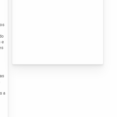
ros
do
s e
es
sas
m
s a