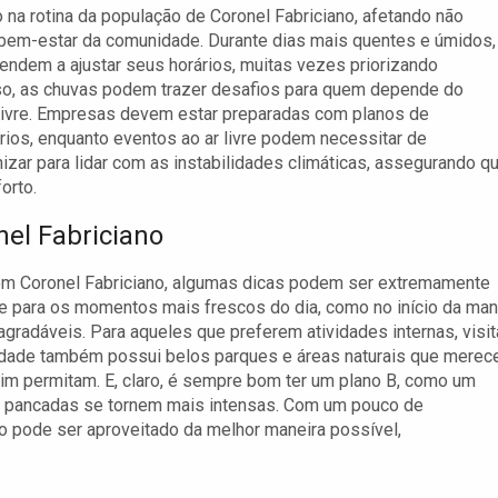
 na rotina da população de Coronel Fabriciano, afetando não
 bem-estar da comunidade. Durante dias mais quentes e úmidos,
ndem a ajustar seus horários, muitas vezes priorizando
sso, as chuvas podem trazer desafios para quem depende do
r livre. Empresas devem estar preparadas com planos de
ários, enquanto eventos ao ar livre podem necessitar de
zar para lidar com as instabilidades climáticas, assegurando q
orto.
nel Fabriciano
em Coronel Fabriciano, algumas dicas podem ser extremamente
livre para os momentos mais frescos do dia, como no início da ma
gradáveis. Para aqueles que preferem atividades internas, visit
cidade também possui belos parques e áreas naturais que mere
im permitam. E, claro, é sempre bom ter um plano B, como um
as pancadas se tornem mais intensas. Com um pouco de
no pode ser aproveitado da melhor maneira possível,