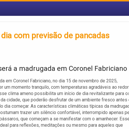
m dia com previsão de pancadas
erá a madrugada em Coronel Fabriciano
a em Coronel Fabriciano, no dia 15 de novembro de 2025,
r um momento tranquilo, com temperaturas agradáveis ao redor
sse clima ameno possibilita um início de dia revitalizante para o
 da cidade, que poderão desfrutar de um ambiente fresco antes
do dia começar. As características climáticas típicas da madruga
costumam trazer um silêncio confortável, interrompido apenas p
 pássaros, que começam a se manifestar com o amanhecer. Ess
ideal para reflexões, meditações ou mesmo para aqueles que