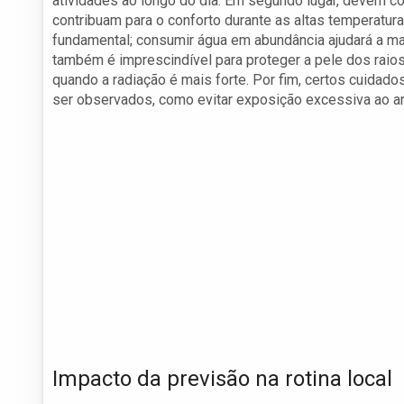
atividades ao longo do dia. Em segundo lugar, devem c
contribuam para o conforto durante as altas temperatur
fundamental; consumir água em abundância ajudará a man
também é imprescindível para proteger a pele dos raios
quando a radiação é mais forte. Por fim, certos cuida
ser observados, como evitar exposição excessiva ao ar
Impacto da previsão na rotina local