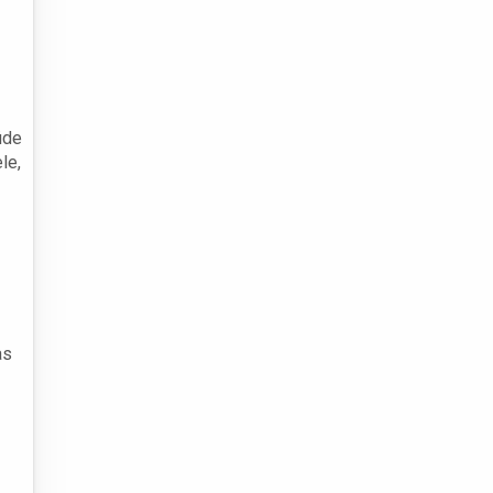
úde
le,
às