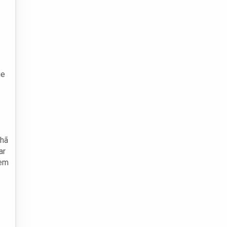
ue
nhã
ar
cem