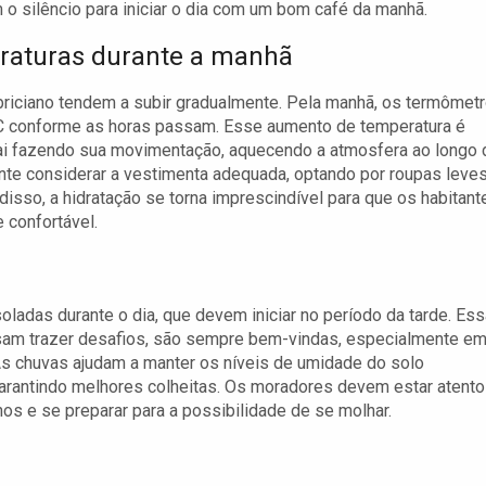
 o silêncio para iniciar o dia com um bom café da manhã.
aturas durante a manhã
briciano tendem a subir gradualmente. Pela manhã, os termômet
°C conforme as horas passam. Esse aumento de temperatura é
vai fazendo sua movimentação, aquecendo a atmosfera ao longo 
ante considerar a vestimenta adequada, optando por roupas leve
disso, a hidratação se torna imprescindível para que os habitant
 confortável.
oladas durante o dia, que devem iniciar no período da tarde. Es
am trazer desafios, são sempre bem-vindas, especialmente e
 As chuvas ajudam a manter os níveis de umidade do solo
arantindo melhores colheitas. Os moradores devem estar atento
os e se preparar para a possibilidade de se molhar.