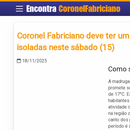
Encontra
CoronelFabriciano
Coronel Fabriciano deve ter u
isoladas neste sábado (15)
18/11/2025
Como s
A madrugad
promete se
de 17°C. E
habitantes
atividade 
na região 
canto dos
período é 