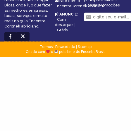
Fale com o
Dicas, onde ir, o que fazer,
dicas e promoções
EncontraCoronelFabriciano
as melhores empresas,
ANUNCIE
:
locais, serviços e muito
Com
mais no guia Encontra
destaque
|
CoronelFabriciano.
Grátis
Termos
|
Privacidade
|
Sitemap
Criado com
e
pelo time do EncontraBrasil