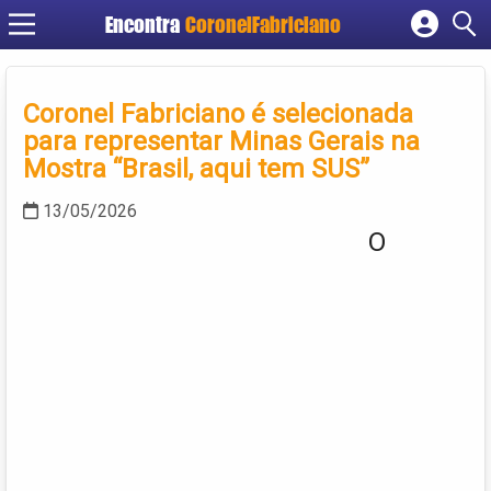
Encontra
CoronelFabriciano
Cadastrar empresa
Fazer login
Coronel Fabriciano é selecionada
Criar conta
para representar Minas Gerais na
Mostra “Brasil, aqui tem SUS”
13/05/2026
O