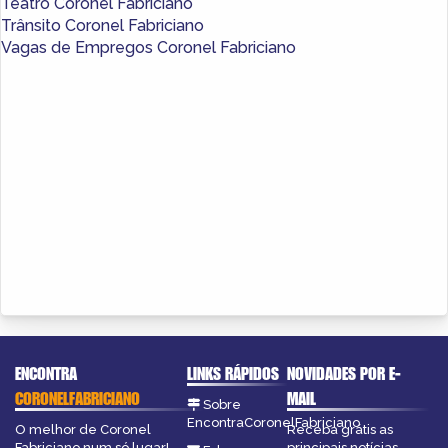
Teatro Coronel Fabriciano
Trânsito Coronel Fabriciano
Vagas de Empregos Coronel Fabriciano
ENCONTRA
LINKS RÁPIDOS
NOVIDADES POR E-
CORONELFABRICIANO
MAIL
Sobre
EncontraCoronelFabriciano
O melhor de Coronel
Receba grátis as
Fabriciano num só lugar!
principais notícias,