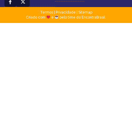
Termos
|
Privacidade
|
Sitemap
Criado com
e
pelo time do EncontraBrasil