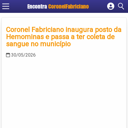
Encontra
CoronelFabriciano
Cadastrar empresa
Fazer login
Coronel Fabriciano inaugura posto da
Criar conta
Hemominas e passa a ter coleta de
sangue no município
30/05/2026