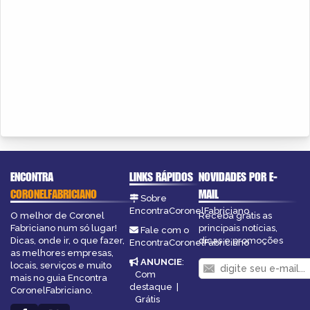
ENCONTRA
LINKS RÁPIDOS
NOVIDADES POR E-
CORONELFABRICIANO
MAIL
Sobre
EncontraCoronelFabriciano
O melhor de Coronel
Receba grátis as
Fabriciano num só lugar!
principais notícias,
Fale com o
Dicas, onde ir, o que fazer,
dicas e promoções
EncontraCoronelFabriciano
as melhores empresas,
ANUNCIE
:
locais, serviços e muito
Com
mais no guia Encontra
destaque
|
CoronelFabriciano.
Grátis