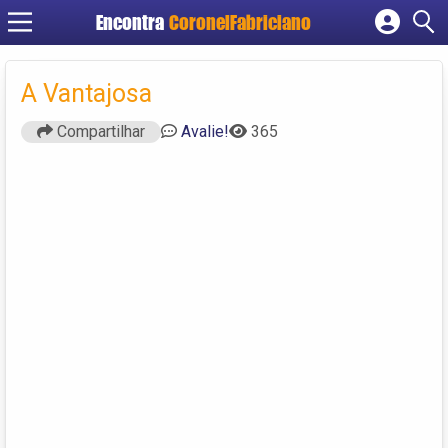
Encontra
CoronelFabriciano
Cadastrar empresa
Fazer login
A Vantajosa
Criar conta
Compartilhar
Avalie!
365