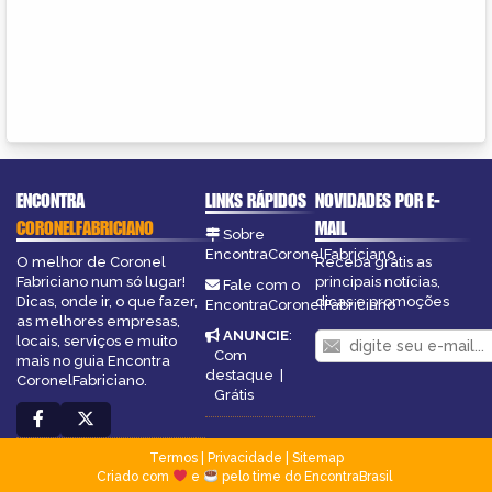
ENCONTRA
LINKS RÁPIDOS
NOVIDADES POR E-
CORONELFABRICIANO
MAIL
Sobre
EncontraCoronelFabriciano
O melhor de Coronel
Receba grátis as
Fabriciano num só lugar!
principais notícias,
Fale com o
Dicas, onde ir, o que fazer,
dicas e promoções
EncontraCoronelFabriciano
as melhores empresas,
ANUNCIE
:
locais, serviços e muito
Com
mais no guia Encontra
destaque
|
CoronelFabriciano.
Grátis
Termos
|
Privacidade
|
Sitemap
Criado com
e
pelo time do EncontraBrasil