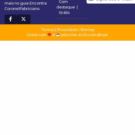
Com
mais no guia Encontra
destaque
|
CoronelFabriciano.
Grátis
Termos
|
Privacidade
|
Sitemap
Criado com
e
pelo time do EncontraBrasil