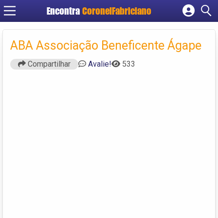
Encontra
CoronelFabriciano
Cadastrar empresa
Fazer login
ABA Associação Beneficente Ágape
Criar conta
Compartilhar
Avalie!
533