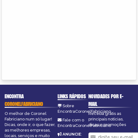
ENCONTRA
LINKS RÁPIDOS
NOVIDADES POR E-
CORONELFABRICIANO
MAIL
Sobre
EncontraCoronelFabriciano
O melhor de Coronel
Receba grátis as
Fabriciano num só lugar!
principais notícias,
Fale com o
Dicas, onde ir, o que fazer,
dicas e promoções
EncontraCoronelFabriciano
as melhores empresas,
ANUNCIE
:
locais, serviços e muito