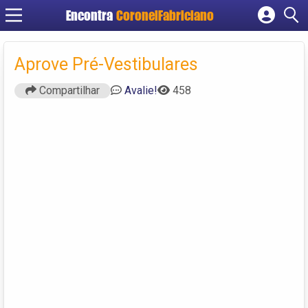
Encontra
CoronelFabriciano
Cadastrar empresa
Fazer login
Aprove Pré-Vestibulares
Criar conta
Compartilhar
Avalie!
458