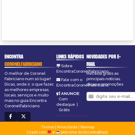
ENCONTRA
LINKS RÁPIDOS
NOVIDADES POR E-
CORONELFABRICIANO
MAIL
Sobre
EncontraCoronelFabriciano
O melhor de Coronel
Receba grátis as
Fabriciano num só lugar!
principais notícias,
Fale com o
Dicas, onde ir, o que fazer,
dicas e promoções
EncontraCoronelFabriciano
as melhores empresas,
ANUNCIE
:
locais, serviços e muito
Com
mais no guia Encontra
destaque
|
CoronelFabriciano.
Grátis
Termos
|
Privacidade
|
Sitemap
Criado com
e
pelo time do EncontraBrasil