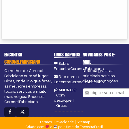
ENCONTRA
LINKS RÁPIDOS
NOVIDADES POR E-
CORONELFABRICIANO
MAIL
Sobre
EncontraCoronelFabriciano
O melhor de Coronel
Receba grátis as
Fabriciano num só lugar!
principais notícias,
Fale com o
Dicas, onde ir, o que fazer,
dicas e promoções
EncontraCoronelFabriciano
as melhores empresas,
ANUNCIE
:
locais, serviços e muito
Com
mais no guia Encontra
destaque
|
CoronelFabriciano.
Grátis
Termos
|
Privacidade
|
Sitemap
Criado com
e
pelo time do EncontraBrasil