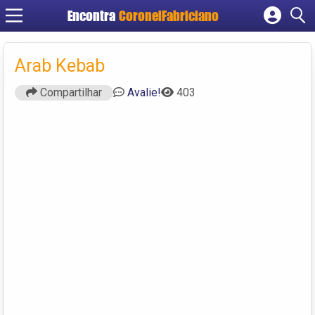
Encontra
CoronelFabriciano
Cadastrar empresa
Fazer login
Arab Kebab
Criar conta
Compartilhar
Avalie!
403