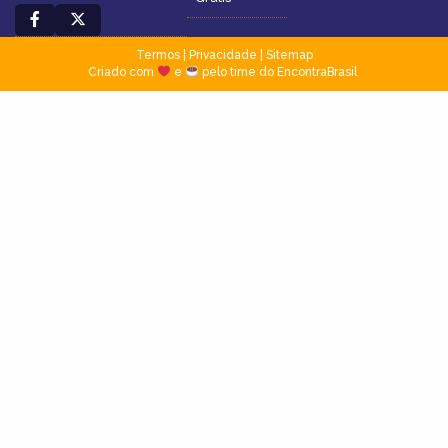
Termos
|
Privacidade
|
Sitemap
Criado com
e
pelo time do EncontraBrasil