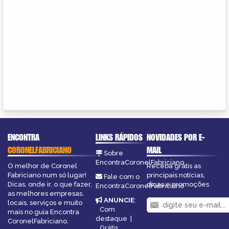
ENCONTRA
LINKS RÁPIDOS
NOVIDADES POR E-
CORONELFABRICIANO
MAIL
Sobre
EncontraCoronelFabriciano
O melhor de Coronel
Receba grátis as
Fabriciano num só lugar!
principais notícias,
Fale com o
Dicas, onde ir, o que fazer,
dicas e promoções
EncontraCoronelFabriciano
as melhores empresas,
ANUNCIE
:
locais, serviços e muito
Com
mais no guia Encontra
destaque
|
CoronelFabriciano.
Grátis