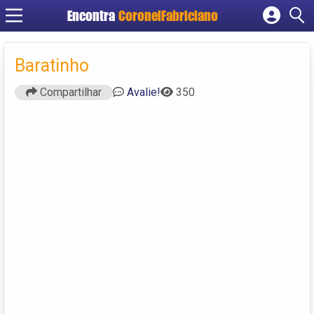
Encontra
CoronelFabriciano
Cadastrar empresa
Fazer login
Baratinho
Criar conta
Compartilhar
Avalie!
350