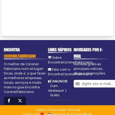
ENCONTRA
LINKS RÁPIDOS
NOVIDADES POR E-
CORONELFABRICIANO
MAIL
Sobre
EncontraCoronelFabriciano
O melhor de Coronel
Receba grátis as
Fabriciano num só lugar!
principais notícias,
Fale com o
Dicas, onde ir, o que fazer,
dicas e promoções
EncontraCoronelFabriciano
as melhores empresas,
ANUNCIE
:
locais, serviços e muito
Com
mais no guia Encontra
destaque
|
CoronelFabriciano.
Grátis
Termos
|
Privacidade
|
Sitemap
Criado com
e
pelo time do EncontraBrasil