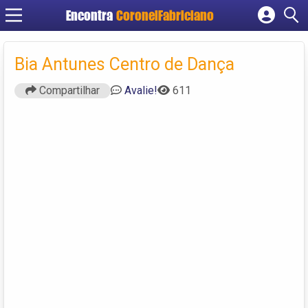
Encontra
CoronelFabriciano
Cadastrar empresa
Fazer login
Bia Antunes Centro de Dança
Criar conta
Compartilhar
Avalie!
611