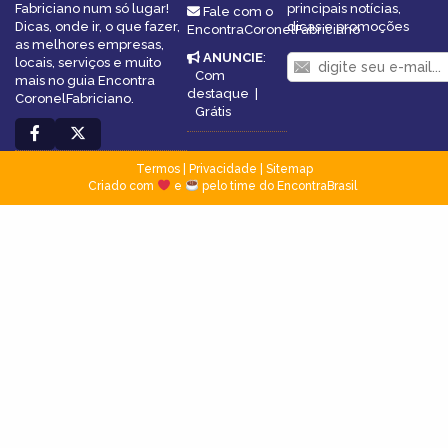
Fabriciano num só lugar!
principais notícias,
Fale com o
Dicas, onde ir, o que fazer,
dicas e promoções
EncontraCoronelFabriciano
as melhores empresas,
ANUNCIE
:
locais, serviços e muito
Com
mais no guia Encontra
destaque
|
CoronelFabriciano.
Grátis
Termos
|
Privacidade
|
Sitemap
Criado com
e
pelo time do EncontraBrasil