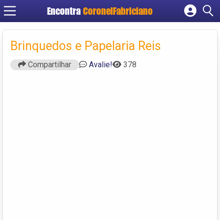
Encontra
CoronelFabriciano
Cadastrar empresa
Fazer login
Brinquedos e Papelaria Reis‎
Criar conta
Compartilhar
Avalie!
378