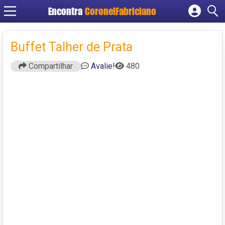
Encontra
CoronelFabriciano
Cadastrar empresa
Fazer login
Buffet Talher de Prata
Criar conta
Compartilhar
Avalie!
480