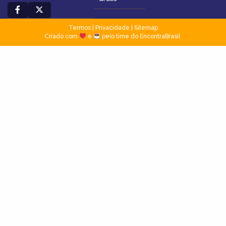
Termos
|
Privacidade
|
Sitemap
Criado com
e
pelo time do EncontraBrasil