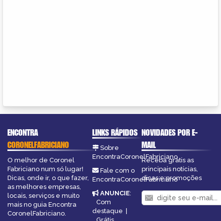
ENCONTRA
LINKS RÁPIDOS
NOVIDADES POR E-
CORONELFABRICIANO
MAIL
Sobre
EncontraCoronelFabriciano
O melhor de Coronel
Receba grátis as
Fabriciano num só lugar!
principais notícias,
Fale com o
Dicas, onde ir, o que fazer,
dicas e promoções
EncontraCoronelFabriciano
as melhores empresas,
ANUNCIE
:
locais, serviços e muito
Com
mais no guia Encontra
destaque
|
CoronelFabriciano.
Grátis