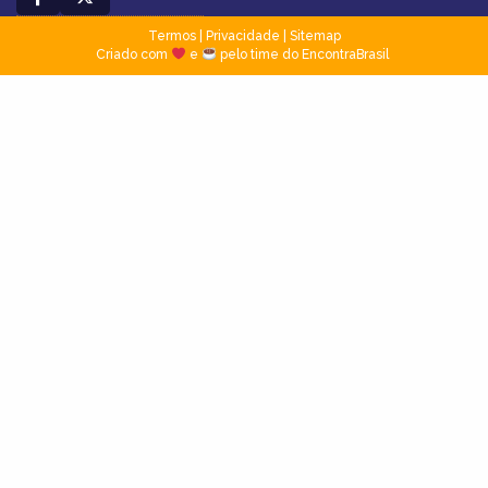
Termos
|
Privacidade
|
Sitemap
Criado com
e
pelo time do EncontraBrasil