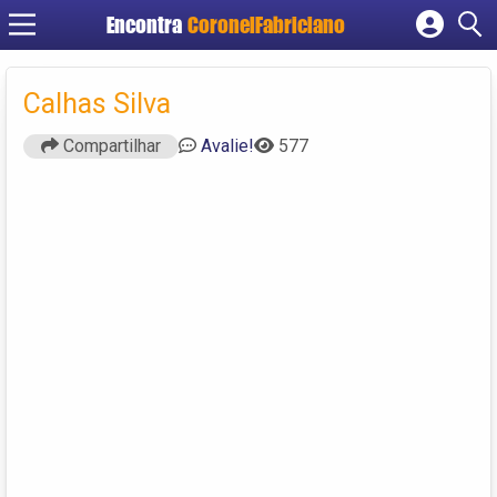
Encontra
CoronelFabriciano
Cadastrar empresa
Fazer login
Calhas Silva
Criar conta
Compartilhar
Avalie!
577