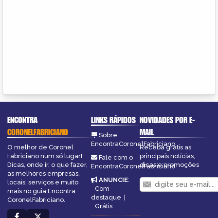
ENCONTRA
LINKS RÁPIDOS
NOVIDADES POR E-
CORONELFABRICIANO
MAIL
Sobre
EncontraCoronelFabriciano
O melhor de Coronel
Receba grátis as
Fabriciano num só lugar!
principais notícias,
Fale com o
Dicas, onde ir, o que fazer,
dicas e promoções
EncontraCoronelFabriciano
as melhores empresas,
ANUNCIE
:
locais, serviços e muito
Com
mais no guia Encontra
destaque
|
CoronelFabriciano.
Grátis