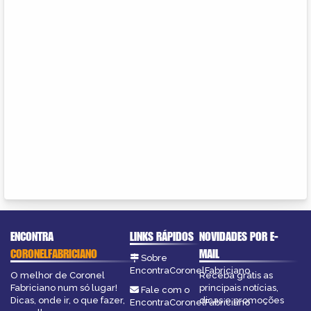
ENCONTRA
LINKS RÁPIDOS
NOVIDADES POR E-
CORONELFABRICIANO
MAIL
Sobre
EncontraCoronelFabriciano
O melhor de Coronel
Receba grátis as
Fabriciano num só lugar!
principais notícias,
Fale com o
Dicas, onde ir, o que fazer,
dicas e promoções
EncontraCoronelFabriciano