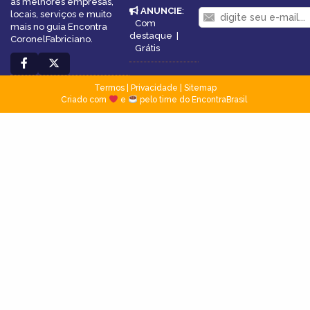
as melhores empresas,
ANUNCIE
:
locais, serviços e muito
Com
mais no guia Encontra
destaque
|
CoronelFabriciano.
Grátis
Termos
|
Privacidade
|
Sitemap
Criado com
e
pelo time do EncontraBrasil