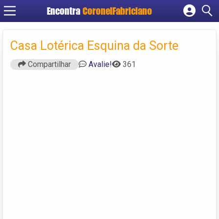
Encontra
CoronelFabriciano
Cadastrar empresa
Fazer login
Casa Lotérica Esquina da Sorte
Criar conta
Compartilhar
Avalie!
361