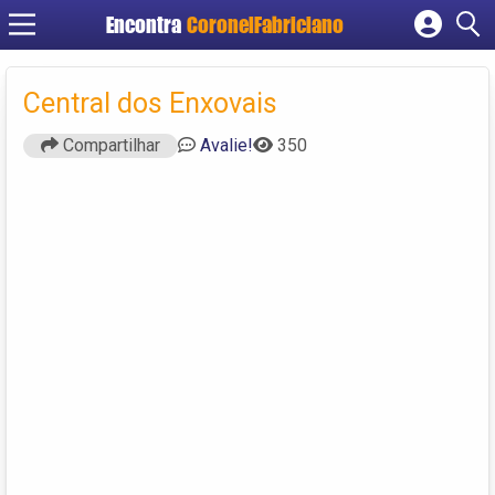
Encontra
CoronelFabriciano
Cadastrar empresa
Fazer login
Central dos Enxovais
Criar conta
Compartilhar
Avalie!
350