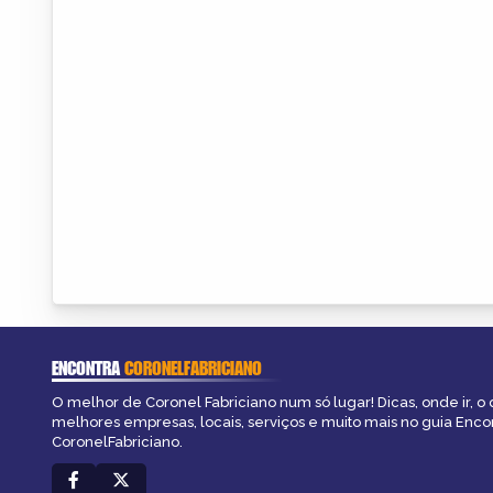
ENCONTRA
CORONELFABRICIANO
O melhor de Coronel Fabriciano num só lugar! Dicas, onde ir, o 
melhores empresas, locais, serviços e muito mais no guia Enco
CoronelFabriciano.