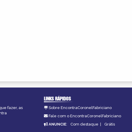
LINKS RÁPIDOS
que fazer, as
Sobre EncontraCoronelFabriciano
ntra
Fale com o EncontraCoronelFabriciano
ANUNCIE
:
Com destaque
|
Grátis