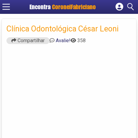
Encontra
CoronelFabriciano
Cadastrar empresa
Fazer login
Clínica Odontológica César Leoni
Criar conta
Compartilhar
Avalie!
358