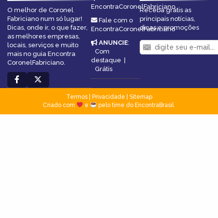
EncontraCoronelFabriciano
O melhor de Coronel
Receba grátis as
Fabriciano num só lugar!
principais notícias,
Fale com o
Dicas, onde ir, o que fazer,
dicas e promoções
EncontraCoronelFabriciano
as melhores empresas,
ANUNCIE
:
locais, serviços e muito
Com
mais no guia Encontra
destaque
|
CoronelFabriciano.
Grátis
Termos
|
Privacidade
|
Sitemap
Criado com
e
pelo time do EncontraBrasil