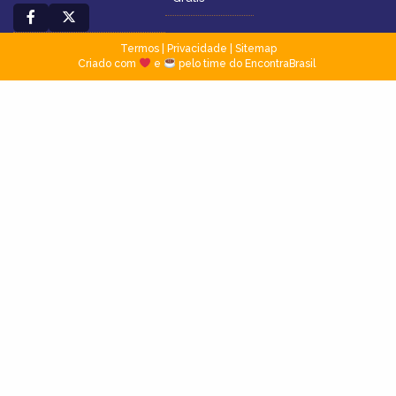
Termos
|
Privacidade
|
Sitemap
Criado com
e
pelo time do EncontraBrasil