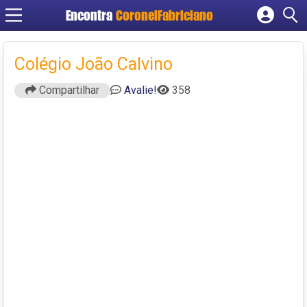
Encontra
CoronelFabriciano
Cadastrar empresa
Fazer login
Colégio João Calvino
Criar conta
Compartilhar
Avalie!
358