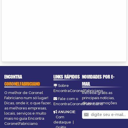
ENCONTRA
LINKS RÁPIDOS
NOVIDADES POR E-
CORONELFABRICIANO
MAIL
Sobre
EncontraCoronelFabriciano
O melhor de Coronel
Receba grátis as
Fabriciano num só lugar!
principais notícias,
Fale com o
Dicas, onde ir, o que fazer,
dicas e promoções
EncontraCoronelFabriciano
as melhores empresas,
ANUNCIE
:
locais, serviços e muito
Com
mais no guia Encontra
destaque
|
CoronelFabriciano.
Grátis