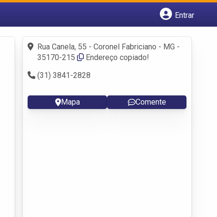
Entrar
Cadastrar empresa
Fazer login
Rua Canela, 55 - Coronel Fabriciano - MG -
Criar conta
35170-215
Endereço copiado!
(31) 3841-2828
Mapa
Comente