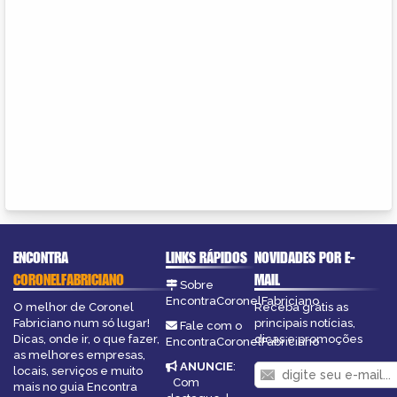
ENCONTRA
LINKS RÁPIDOS
NOVIDADES POR E-
CORONELFABRICIANO
MAIL
Sobre
EncontraCoronelFabriciano
O melhor de Coronel
Receba grátis as
Fabriciano num só lugar!
principais notícias,
Fale com o
Dicas, onde ir, o que fazer,
dicas e promoções
EncontraCoronelFabriciano
as melhores empresas,
ANUNCIE
:
locais, serviços e muito
Com
mais no guia Encontra