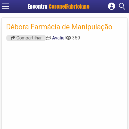
Encontra
CoronelFabriciano
Cadastrar empresa
Fazer login
Débora Farmácia de Manipulação
Criar conta
Compartilhar
Avalie!
359