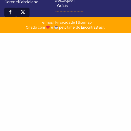
destaque
|
CoronelFabriciano.
Grátis
Termos
|
Privacidade
|
Sitemap
Criado com
e
pelo time do EncontraBrasil