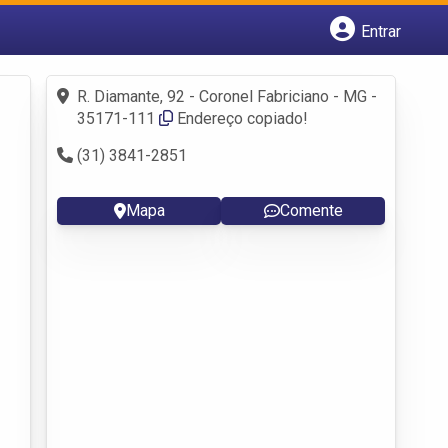
Entrar
Cadastrar empresa
Fazer login
R. Diamante, 92 - Coronel Fabriciano - MG -
Criar conta
35171-111‎
Endereço copiado!
(31) 3841-2851
Mapa
Comente